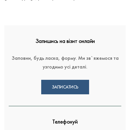
Запишись на візит онлайн
Заповни, будь ласка, форму. Ми зв`яжемося та
узгодимо усі деталі.
ЗАПИСАТИСЬ
Телефонуй