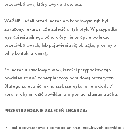
przeciwbólowy, który zwykle stosujesz.
WAŻNE! Jeżeli przed leczeniem kanałowym ząb był
zakażony, lekarz może zalecić antybiotyk. W przypadku
wystąpienia silnego bólu, który nie ustępuje po lekach
przeciwbólowych, lub pojawienia się obrzęku, prosimy o
pilny kontakt z kliniką.
Po leczeniu kanałowym w większości przypadków ząb
powinien zostać zabezpieczony odbudową protetyczną.
Dlatego zaleca się jak najszybsze wykonanie wkładu /
korony, aby uniknąć powikłania w postaci złamania zęba.
PRZESTRZEGANIE ZALECEŃ LEKARZA:
• jest obowiązkowe i pomaga uniknąć możliwych powikłań;