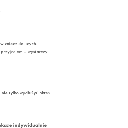
.
w znieczulających.
 przyjęciem – wystarczy
ie tylko wydłużyć okres
zekaże indywidualnie