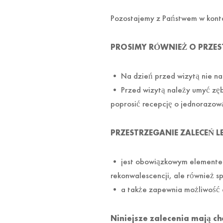
Pozostajemy z Państwem w kontakc
PROSIMY RÓWNIEŻ O PRZES
• Na dzień przed wizytą nie na
• Przed wizytą należy umyć zęb
poprosić recepcję o jednorazow
PRZESTRZEGANIE ZALECEŃ L
• jest obowiązkowym elementem
rekonwalescencji, ale również 
• a także zapewnia możliwość d
Niniejsze zalecenia mają c