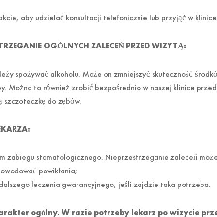
ie, aby udzielać konsultacji telefonicznie lub przyjąć w klinice
TRZEGANIE OGÓLNYCH ZALECEŃ PRZED WIZYTĄ:
leży spożywać alkoholu. Może on zmniejszyć skuteczność środkó
y. Można to również zrobić bezpośrednio w naszej klinice przed
ą szczoteczkę do zębów.
EKARZA:
 zabiegu stomatologicznego. Nieprzestrzeganie zaleceń może n
spowodować powikłania;
alszego leczenia gwarancyjnego, jeśli zajdzie taka potrzeba.
harakter ogólny. W razie potrzeby lekarz po wizycie pr