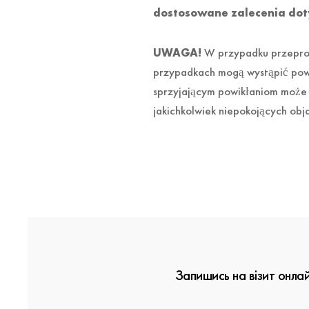
dostosowane zalecenia dot
UWAGA!
W przypadku przeprowa
przypadkach mogą wystąpić powik
sprzyjającym powikłaniom może 
jakichkolwiek niepokojących obj
Запишись на візит онла