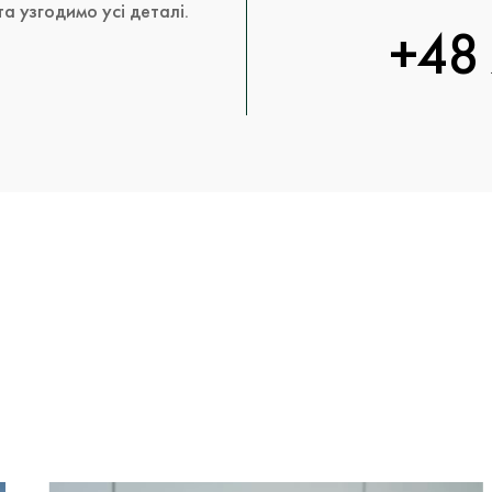
а узгодимо усі деталі.
+48 