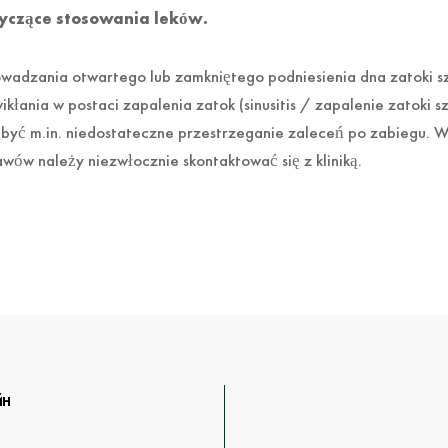
yczące stosowania leków.
dzania otwartego lub zamkniętego podniesienia dna zatoki szcz
łania w postaci zapalenia zatok (sinusitis / zapalenie zatoki s
być m.in. niedostateczne przestrzeganie zaleceń po zabiegu.
awów należy niezwłocznie skontaktować się z kliniką.
йн