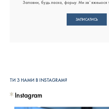
Заповни, будь ласка, форму. Ми зв`яжемося т
ЗАПИСАТИСЬ
ТИ З НАМИ В INSTAGRAM?
Instagram