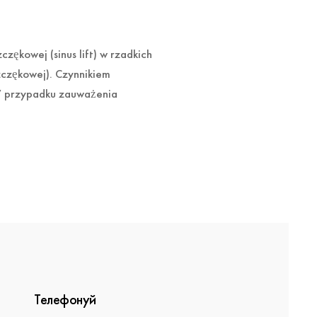
ękowej (sinus lift) w rzadkich
zczękowej). Czynnikiem
 W przypadku zauważenia
Телефонуй